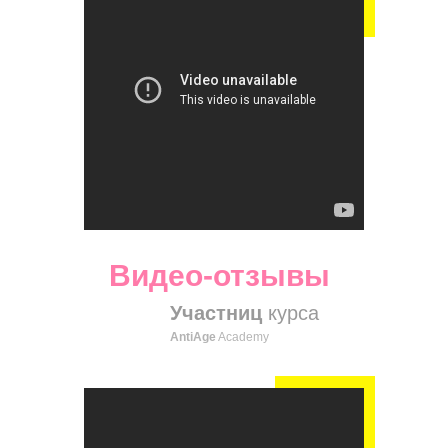
Видео-отзывы
Участниц
курса
AntiAge
Academy