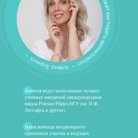
ОТЗЫ
Занятия ведут выпускники лучших
учебных заведений (международная
школа Polestar Pilates,НГУ им. П.Ф.
Лесгафта и другие)
Наша команда неоднократно
принимала участие в ведущих