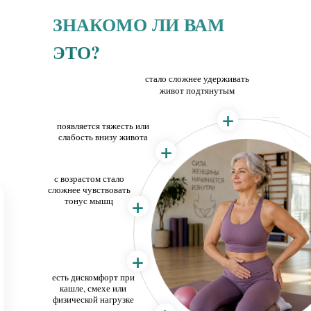
ЗНАКОМО ЛИ ВАМ
ЭТО?
стало сложнее удерживать
живот подтянутым
+
появляется тяжесть или
слабость внизу живота
+
с возрастом стало
сложнее чувствовать
+
тонус мышц
+
есть дискомфорт при
кашле, смехе или
физической нагрузке