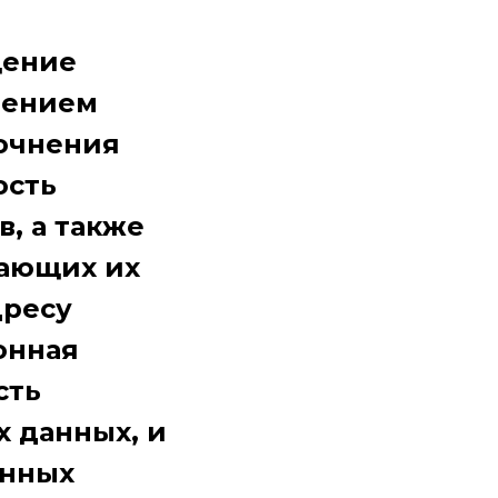
щение
чением
точнения
ость
, а также
вающих их
дресу
ионная
сть
 данных, и
онных