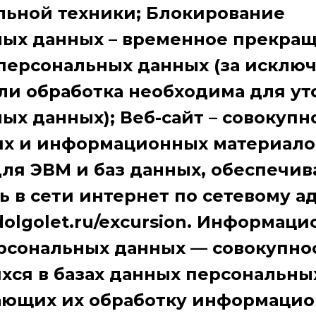
ьной техники; Блокирование
ных данных – временное прекра
персональных данных (за исклю
сли обработка необходима для у
ых данных); Веб-сайт – совокупн
х и информационных материалов
ля ЭВМ и баз данных, обеспечи
ь в сети интернет по сетевому а
dolgolet.ru/excursion. Информац
рсональных данных — совокупно
ся в базах данных персональных
ающих их обработку информаци