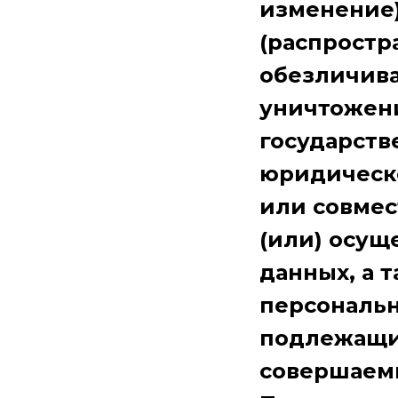
изменение)
(распростр
обезличива
уничтожени
государств
юридическо
или совмес
(или) осущ
данных, а 
персональн
подлежащих
совершаем