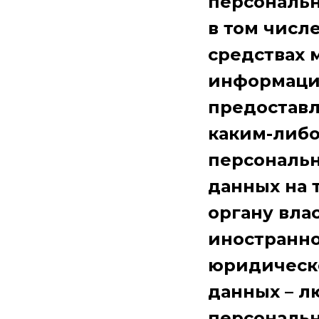
персональн
в том числ
средствах 
информаци
предоставл
каким-либо
персональн
данных на 
органу вла
иностранн
юридическ
данных – л
персональн