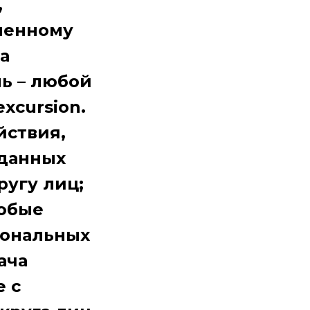
,
ленному
а
ль – любой
excursion.
йствия,
 данных
угу лиц;
любые
сональных
ача
 с