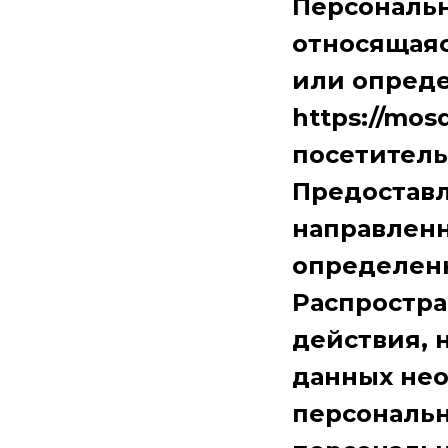
Персональн
относящаяс
или опреде
https://mos
посетитель 
Предоставл
направленн
определенн
Распростра
действия, 
данных нео
персональн