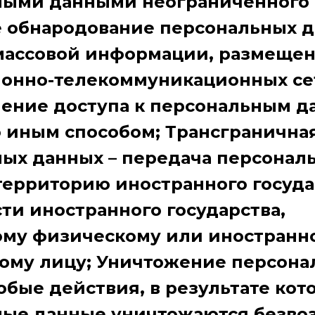
ыми данными неограниченного к
е обнародование персональных д
массовой информации, размещен
онно-телекоммуникационных се
ение доступа к персональным 
 иным способом; Трансгранична
ых данных – передача персонал
территорию иностранного госуда
сти иностранного государства,
ому физическому или иностранн
ому лицу; Уничтожение персона
юбые действия, в результате кот
ые данные уничтожаются безвоз