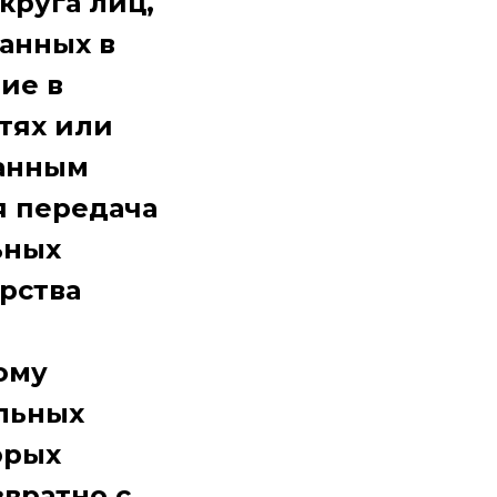
руга лиц,
анных в
ие в
тях или
данным
я передача
ьных
рства
ому
льных
орых
вратно с