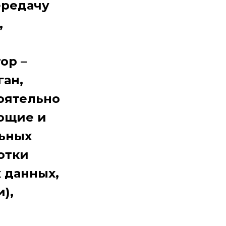
ередачу
,
ор –
ган,
оятельно
ющие и
льных
отки
 данных,
),