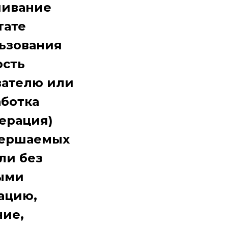
чивание
тате
ьзования
ость
вателю или
аботка
ерация)
овершаемых
ли без
ными
ацию,
ние,