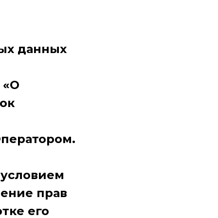
ых данных
 «О
ок
Оператором.
 условием
ение прав
тке его