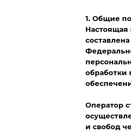
1. Общие п
Настоящая 
составлена
Федерально
персональн
обработки 
обеспечени
Оператор с
осуществле
и свобод ч