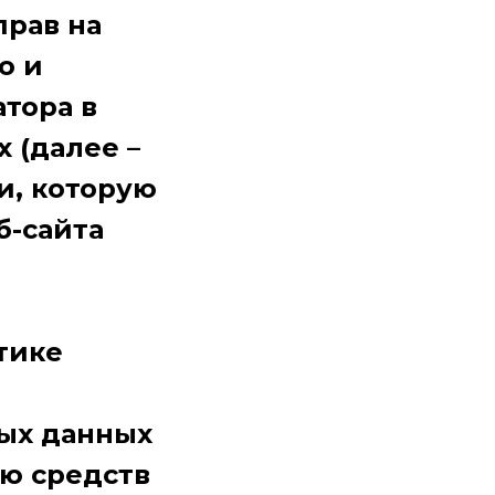
прав на
ю и
тора в
 (далее –
и, которую
б-сайта
тике
ых данных
ью средств