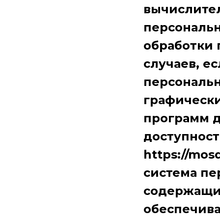
вычислител
персональ
обработки 
случаев, е
персональн
графически
программ д
доступност
https://mos
система пе
содержащих
обеспечив