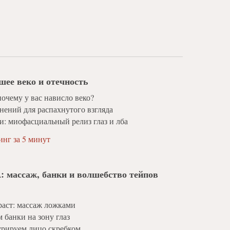
шее веко и отечность
почему у вас нависло веко?
ений для распахнутого взгляда
и: миофасциальный релиз глаз и лба
нг за 5 минут
массаж, банки и волшебство тейпов
раст: массаж ложками
 банки на зону глаз
урируем лицо скребком