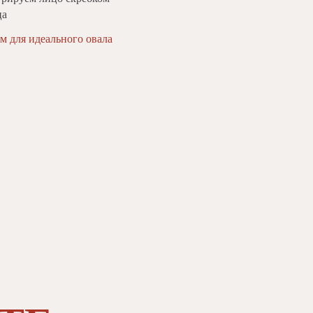
ца
м для идеального овала