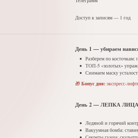
Телеграмм
Доступ к записям — 1 год
День 1 — убираем навис
Разберем по косточкам: 
ТОП-5 «золотых» упражн
Снимаем маску усталост
Бонус дня:
🎁
экспресс-лифти
День 2 — ЛЕПКА ЛИЦА: 
Ледяной и горячий конт
Вакуумная бомба: ставим
Секреты гуаша: скульпт