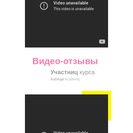
Видео-отзывы
Участниц
курса
AntiAge
Academy