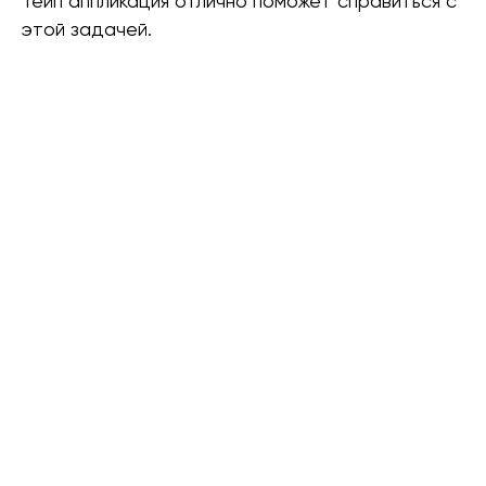
Тейп аппликация отлично поможет справиться с
этой задачей.