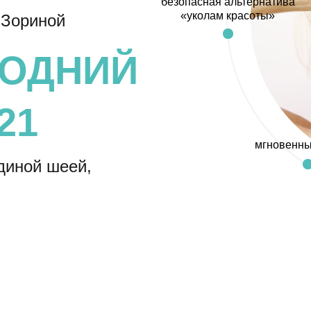
безопасная альтернатива
«уколам красоты»
 Зориной
ГОДНИЙ
21
мгновенны
единой шеей,